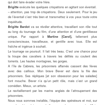
qui doit faire évader votre frère.
Brigitte
exécute les quelques crispations en agitant son éventail.
– attention, pas trop de crispations. Deux seulement. Pour le jeu
de l’éventail c’est très bien et transmettez à vos yeux toute votre
inquiétude.
Brigitte Bardot
va se révéler attentive, travaillant son rôle tout
au long du tournage du film, d’une attention et d’une gentillesse
unique. Par rapport à
Martine [Carol],
tellement plus
consciencieuse, travailleuse, et gentille avec tous. Elle est
fraîche et ingénue à souhait.
Le tournage se poursuit. Il fait très beau. C’est une chance pour
la troupe des cavaliers à travers les défilés ou coulent des
torrents. Les hautes montagnes, les gorges.
A l’île de Cabrera, les prisonniers affamés cassent des fèves
avec des cailloux. Mon brave Bever est dans la file des
prisonniers. Ses répliques [et son obsession pour les salades]
font mouche. Bever n’a qu’un petit rôle, mais c’est un grand
comédien. Mieux, un artiste.
Le ravitaillement par les marins anglais de l’attroupement des
prisonniers.
Nous nous sommes installés, l’équipe des opérateurs et moi, sur