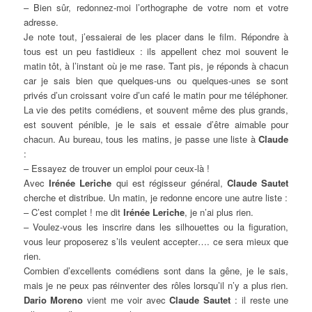
– Bien sûr, redonnez-moi l’orthographe de votre nom et votre
adresse.
Je note tout, j’essaierai de les placer dans le film. Répondre à
tous est un peu fastidieux : ils appellent chez moi souvent le
matin tôt, à l’instant où je me rase. Tant pis, je réponds à chacun
car je sais bien que quelques-uns ou quelques-unes se sont
privés d’un croissant voire d’un café le matin pour me téléphoner.
La vie des petits comédiens, et souvent même des plus grands,
est souvent pénible, je le sais et essaie d’être aimable pour
chacun. Au bureau, tous les matins, je passe une liste à
Claude
:
– Essayez de trouver un emploi pour ceux-là !
Avec
Irénée Leriche
qui est régisseur général,
Claude Sautet
cherche et distribue. Un matin, je redonne encore une autre liste :
– C’est complet ! me dit
Irénée Leriche
, je n’ai plus rien.
– Voulez-vous les inscrire dans les silhouettes ou la figuration,
vous leur proposerez s’ils veulent accepter…. ce sera mieux que
rien.
Combien d’excellents comédiens sont dans la gêne, je le sais,
mais je ne peux pas réinventer des rôles lorsqu’il n’y a plus rien.
Dario Moreno
vient me voir avec
Claude Sautet
: il reste une