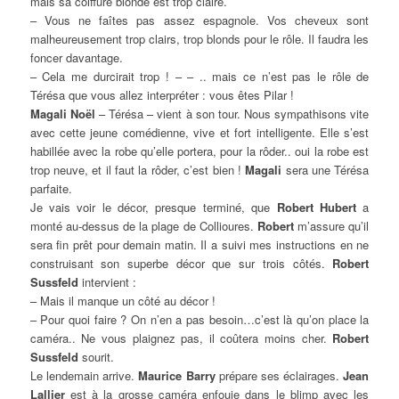
mais sa coiffure blonde est trop claire.
– Vous ne faîtes pas assez espagnole. Vos cheveux sont
malheureusement trop clairs, trop blonds pour le rôle. Il faudra les
foncer davantage.
– Cela me durcirait trop ! – – .. mais ce n’est pas le rôle de
Térésa que vous allez interpréter : vous êtes Pilar !
Magali Noël
– Térésa – vient à son tour. Nous sympathisons vite
avec cette jeune comédienne, vive et fort intelligente. Elle s’est
habillée avec la robe qu’elle portera, pour la rôder.. oui la robe est
trop neuve, et il faut la rôder, c’est bien !
Magali
sera une Térésa
parfaite.
Je vais voir le décor, presque terminé, que
Robert Hubert
a
monté au-dessus de la plage de Collioures.
Robert
m’assure qu’il
sera fin prêt pour demain matin. Il a suivi mes instructions en ne
construisant son superbe décor que sur trois côtés.
Robert
Sussfeld
intervient :
– Mais il manque un côté au décor !
– Pour quoi faire ? On n’en a pas besoin…c’est là qu’on place la
caméra.. Ne vous plaignez pas, il coûtera moins cher.
Robert
Sussfeld
sourit.
Le lendemain arrive.
Maurice Barry
prépare ses éclairages.
Jean
Lallier
est à la grosse caméra enfouie dans le blimp avec les