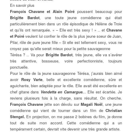
En savoir plus
François Chavane et Alain Poiré
poussent beaucoup pour
Brigitte Bardot
, une toute jeune comédienne qui était
particulièrement bien dans un rôle épisodique de Hélène de Troie
et qu’ils ont remarquée. « – Elle est très sexy ! » .. et
Chavane
et Poiré
veulent lui confier le rôle de la plus jeune soeur de Juan,
Pilar, rôle de pure jeune fille – Si elle est tellement sexy, vous ne
croyez pas qu’elle serait mieux pour la petite sauvageonne
Térésa ? .. Va pour
Brigitte Bardot
, très jeune, elle va s’avérer
très attentive, bosseuse, voire perfectionniste, toujours
ponctuelle.
Pour le rôle de la jeune sauvageonne Térésa, j’aurais bien aimé
avoir
Rosy Varte
, belle et excellente comédienne, sûre et
aguichante, bien adaptée pour le rôle. Elle avait été excellente en
chef gitane dans
Vendetta en Camargue.
.. Elle est écartée. Je
reviens plusieurs fois à la charge, sans résultat. On cherche.
François Chavane
jette son dévolu sur
Magali Noël
, une jeune
comédienne qui vient de tourner dans un film de
Christian
Stengel.
En projection, on me passe 2 bobines du film, je donne
tout de suite mon accord. Cette comédienne qui a un
tempérament certain, devrait vite devenir une très grande artiste.