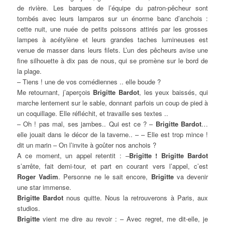
de rivière. Les barques de l’équipe du patron-pêcheur sont
tombés avec leurs lamparos sur un énorme banc d’anchois :
cette nuit, une nuée de petits poissons attirés par les grosses
lampes à acétylène et leurs grandes taches lumineuses est
venue de masser dans leurs filets. L’un des pêcheurs avise une
fine silhouette à dix pas de nous, qui se promène sur le bord de
la plage.
– Tiens ! une de vos comédiennes .. elle boude ?
Me retournant, j’aperçois
Brigitte Bardot
, les yeux baissés, qui
marche lentement sur le sable, donnant parfois un coup de pied à
un coquillage. Elle réfléchit, et travaille ses textes ..
– Oh ! pas mal, ses jambes.. Qui est ce ? –
Brigitte Bardot
…
elle jouait dans le décor de la taverne.. – – Elle est trop mince !
dit un marin – On l’invite à goûter nos anchois ?
A ce moment, un appel retentit : –
Brigitte ! Brigitte Bardot
s’arrête, fait demi-tour, et part en courant vers l’appel, c’est
Roger Vadim
. Personne ne le sait encore,
Brigitte
va devenir
une star immense.
Brigitte Bardot
nous quitte. Nous la retrouverons à Paris, aux
studios.
Brigitte
vient me dire au revoir : – Avec regret, me dit-elle, je