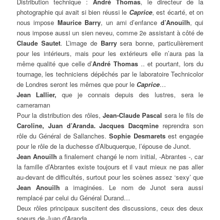
Distribution technique :
André Thomas
, le directeur de la
photographie qui avait si bien réussi le
Caprice
, est écarté, et on
nous impose
Maurice Barry
, un ami d’enfance
d’Anouilh
, qui
nous impose aussi un sien neveu, comme 2e assistant à côté de
Claude Sautet
. L’image de
Barry
sera bonne, particulièrement
pour les intérieurs, mais pour les extérieurs elle n’aura pas la
même qualité que celle d’
André Thomas
.. et pourtant, lors du
tournage, les techniciens dépêchés par le laboratoire Technicolor
de Londres seront les mêmes que pour le
Caprice
…
Jean Lallier,
que je connais depuis des lustres, sera le
cameraman
Pour la distribution des rôles,
Jean-Claude Pascal
sera le fils de
Caroline, Juan d’Aranda. Jacques Dacqmine
reprendra son
rôle du Général de Sallanches.
Sophie Desmarets
est engagée
pour le rôle de la duchesse d’Albuquerque, l’épouse de Junot.
Jean Anouilh
a finalement changé le nom initial, -Abrantes -, car
la famille d’Abrantes existe toujours et il vaut mieux ne pas aller
au-devant de difficultés, surtout pour les scènes assez ‘sexy’ que
Jean Anouilh
a imaginées. Le nom de Junot sera aussi
remplacé par celui du Général Durand…
Deux rôles principaux suscitent des discussions, ceux des deux
soeurs de Juan d’Aranda.