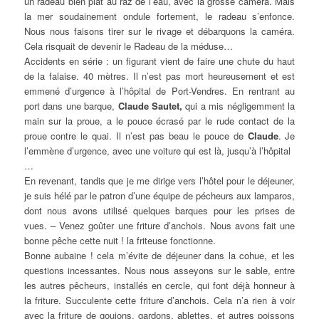
un radeau bien plat au raz de l’eau, avec la grosse caméra. Mais
la mer soudainement ondule fortement, le radeau s’enfonce.
Nous nous faisons tirer sur le rivage et débarquons la caméra.
Cela risquait de devenir le Radeau de la méduse…
Accidents en série : un figurant vient de faire une chute du haut
de la falaise. 40 mètres. Il n’est pas mort heureusement et est
emmené d’urgence à l’hôpital de Port-Vendres. En rentrant au
port dans une barque,
Claude Sautet,
qui a mis négligemment la
main sur la proue, a le pouce écrasé par le rude contact de la
proue contre le quai. Il n’est pas beau le pouce de
Claude
. Je
l’emmène d’urgence, avec une voiture qui est là, jusqu’à l’hôpital
…
En revenant, tandis que je me dirige vers l’hôtel pour le déjeuner,
je suis hélé par le patron d’une équipe de pécheurs aux lamparos,
dont nous avons utilisé quelques barques pour les prises de
vues. – Venez goûter une friture d’anchois. Nous avons fait une
bonne pêche cette nuit ! la friteuse fonctionne.
Bonne aubaine ! cela m’évite de déjeuner dans la cohue, et les
questions incessantes. Nous nous asseyons sur le sable, entre
les autres pêcheurs, installés en cercle, qui font déjà honneur à
la friture. Succulente cette friture d’anchois. Cela n’a rien à voir
avec la friture de goujons, gardons, ablettes, et autres poissons