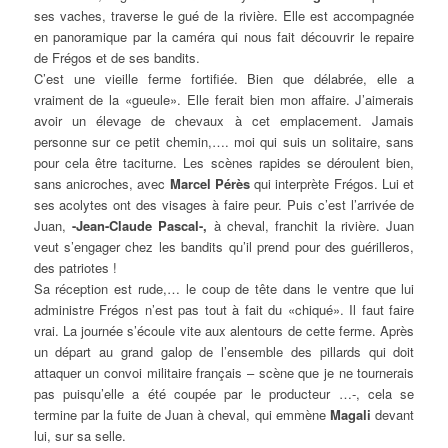
ses vaches, traverse le gué de la rivière. Elle est accompagnée
en panoramique par la caméra qui nous fait découvrir le repaire
de Frégos et de ses bandits.
C’est une vieille ferme fortifiée. Bien que délabrée, elle a
vraiment de la «gueule». Elle ferait bien mon affaire. J’aimerais
avoir un élevage de chevaux à cet emplacement. Jamais
personne sur ce petit chemin,…. moi qui suis un solitaire, sans
pour cela être taciturne. Les scènes rapides se déroulent bien,
sans anicroches, avec
Marcel Pérès
qui interprète Frégos. Lui et
ses acolytes ont des visages à faire peur. Puis c’est l’arrivée de
Juan,
-Jean-Claude Pascal-,
à cheval, franchit la rivière. Juan
veut s’engager chez les bandits qu’il prend pour des guérilleros,
des patriotes !
Sa réception est rude,… le coup de tête dans le ventre que lui
administre Frégos n’est pas tout à fait du «chiqué». Il faut faire
vrai. La journée s’écoule vite aux alentours de cette ferme. Après
un départ au grand galop de l’ensemble des pillards qui doit
attaquer un convoi militaire français – scène que je ne tournerais
pas puisqu’elle a été coupée par le producteur …-, cela se
termine par la fuite de Juan à cheval, qui emmène
Magali
devant
lui, sur sa selle.