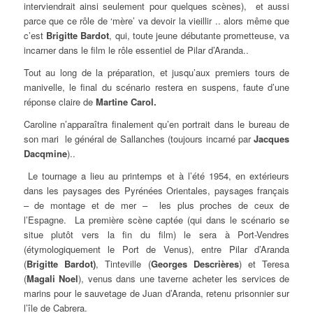
interviendrait ainsi seulement pour quelques scènes), et aussi
parce que ce rôle de ‘mère’ va devoir la vieillir .. alors même que
c’est
Brigitte Bardot
, qui, toute jeune débutante prometteuse, va
incarner dans le film le rôle essentiel de Pilar d’Aranda..
Tout au long de la préparation, et jusqu’aux premiers tours de
manivelle, le final du scénario restera en suspens, faute d’une
réponse claire de
Martine Carol.
Caroline n’apparaîtra finalement qu’en portrait dans le bureau de
son mari le général de Sallanches (toujours incarné par
Jacques
Dacqmine
)..
Le tournage a lieu au printemps et à l’été 1954, en extérieurs
dans les paysages des Pyrénées Orientales, paysages français
– de montage et de mer – les plus proches de ceux de
l’Espagne. La première scène captée (qui dans le scénario se
situe plutôt vers la fin du film) le sera à Port-Vendres
(étymologiquement le Port de Venus), entre Pilar d’Aranda
(
Brigitte Bardot)
, Tinteville (
Georges Descrières
) et Teresa
(
Magali Noel
), venus dans une taverne acheter les services de
marins pour le sauvetage de Juan d’Aranda, retenu prisonnier sur
l’île de Cabrera.