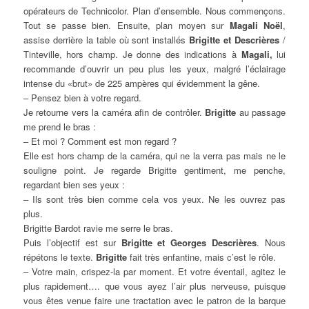
opérateurs de Technicolor. Plan d’ensemble. Nous commençons.
Tout se passe bien. Ensuite, plan moyen sur
Magali Noël
,
assise derrière la table où sont installés
Brigitte et Descrières
/
Tinteville, hors champ. Je donne des indications à
Magali,
lui
recommande d’ouvrir un peu plus les yeux, malgré l’éclairage
intense du «brut» de 225 ampères qui évidemment la gêne.
– Pensez bien à votre regard.
Je retourne vers la caméra afin de contrôler.
Brigitte
au passage
me prend le bras :
– Et moi ? Comment est mon regard ?
Elle est hors champ de la caméra, qui ne la verra pas mais ne le
souligne point. Je regarde Brigitte gentiment, me penche,
regardant bien ses yeux :
– Ils sont très bien comme cela vos yeux. Ne les ouvrez pas
plus.
Brigitte Bardot ravie me serre le bras.
Puis l’objectif est sur
Brigitte et Georges Descrières
. Nous
répétons le texte.
Brigitte
fait très enfantine, mais c’est le rôle.
– Votre main, crispez-la par moment. Et votre éventail, agitez le
plus rapidement…. que vous ayez l’air plus nerveuse, puisque
vous êtes venue faire une tractation avec le patron de la barque