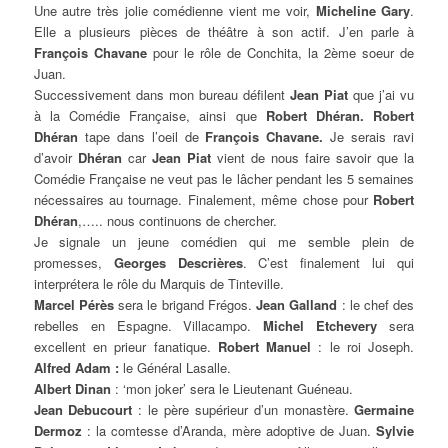
Une autre très jolie comédienne vient me voir,
Micheline Gary
.
Elle a plusieurs pièces de théâtre à son actif. J’en parle à
François Chavane
pour le rôle de Conchita, la 2ème soeur de
Juan.
Successivement dans mon bureau défilent
Jean Piat
que j’ai vu
à la Comédie Française, ainsi que
Robert Dhéran.
Robert
Dhéran
tape dans l’oeil de
François Chavane.
Je serais ravi
d’avoir
Dhéran
car
Jean Piat
vient de nous faire savoir que la
Comédie Française ne veut pas le lâcher pendant les 5 semaines
nécessaires au tournage. Finalement, même chose pour
Robert
Dhéran
,….. nous continuons de chercher.
Je signale un jeune comédien qui me semble plein de
promesses,
Georges Descrières
. C’est finalement lui qui
interprétera le rôle du Marquis de Tinteville.
Marcel Pérès
sera le brigand Frégos.
Jean Galland
: le chef des
rebelles en Espagne. Villacampo.
Michel Etchevery
sera
excellent en prieur fanatique.
Robert Manuel
: le roi Joseph.
Alfred Adam :
le Général Lasalle.
Albert Dinan
: ‘mon joker’ sera le Lieutenant Guéneau.
Jean Debucourt
: le père supérieur d’un monastère.
Germaine
Dermoz
: la comtesse d’Aranda, mère adoptive de Juan.
Sylvie