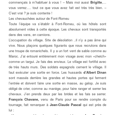
commençais à m’habituer à vous ! – Mais moi aussi
Brigitte
,…
vous verrez…. tout ce que vous avez fait est très très bien. –
C’est vrai ? je suis contente !
Les chevauchées autour de Font-Romeu
Toute l’équipe va s’établir à Font-Romeu, où les hôtels sont
absolument vides à cette époque. Les chevaux sont transportés
dans des vans, en camions.
L’occupation du village. Site de désolation ..il n’y a pas âme qui
vive. Nous plaçons quelques figurants que nous recrutons dans
une troupe de romanichels. Il y a un fort vent de sable comme au
Maroc. J’ai entouré entièrement mon visage avec mon
«cheich»
comme un targui. Je fais des envieux. Le village est fortifié avec
de très hauts murs. Des soldats espagnols cernent le village. Il
faut exécuter une sortie en force. Les hussards
d’Albert Dinan
sont massés derrière les grandes et hautes portes qui ferment
l’entrée et doivent faire une sortie en masse, au galop. Je suis
obligé de crier, comme au manège, pour faire ranger et serrer les
chevaux. J’en prends deux par les brides et les fais se serrer.
François Chavane,
venu de Paris pour se rendre compte du
tournage, fait remarquer à
Jean-Claude Pascal
qui est près de
lui :