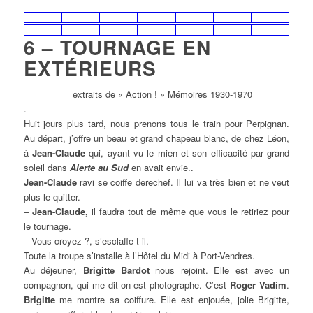
6 – TOURNAGE EN
EXTÉRIEURS
extraits de « Action ! » Mémoires 1930-1970
.
Huit jours plus tard, nous prenons tous le train pour Perpignan.
Au départ, j’offre un beau et grand chapeau blanc, de chez Léon,
à
Jean-Claude
qui, ayant vu le mien et son efficacité par grand
soleil dans
Alerte au Sud
en avait envie..
Jean-Claude
ravi se coiffe derechef. Il lui va très bien et ne veut
plus le quitter.
–
Jean-Claude,
il faudra tout de même que vous le retiriez pour
le tournage.
– Vous croyez ?, s’esclaffe-t-il.
Toute la troupe s’installe à l’Hôtel du Midi à Port-Vendres.
Au déjeuner,
Brigitte Bardot
nous rejoint. Elle est avec un
compagnon, qui me dit-on est photographe. C’est
Roger Vadim
.
Brigitte
me montre sa coiffure. Elle est enjouée, jolie Brigitte,