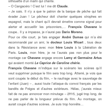
silhouette d’un marin qui chante.
– O Cangacéro ! C’est lui ! me dit
Claude
.
– Je sais. Il n’y a que le patron de la barque de pêche qui fait
évader Juan ! Le pêcheur doit chanter quelques strophes en
espagnol, mais le chant qu’il devrait émettre comme signal pour
alerter et accueillir les prisonniers,…
François Chavane
le
coupe.. Il y a impasse, je n’aurai pas
Dario Moreno
.
Pour ce rôle court, je fais engager
André Dumas
qui m’a été
recommandé par un ami, le
docteur Louis Wicart
, tous deux
dans la Résistance avec mon
frère Louis
à la Libération de
Paris.
Louis
, mon frère, je ne l’aurais pas non plus pour le
montage car
Chavane
engage encore
Lamy et Germaine Artus
qui avaient monté
Le Caprice de Caroline chérie.
François Chavane
m’indique sur le scénario les scènes qu’il
veut supprimer puisque le film sera trop long. Atterré, je vois que
sont coupés le début du film, – le naufrage avec le sauvetage de
l’enfant (Juan) – , aussi toute l’attaque du convoi français par les
bandits de Frégos et d’autres extérieurs. Hélas, j’aurais mieux
fait de ne pas annoncer mon minutage – 2H15, jugé trop long, de
ne pas parler de la longueur prévue du film. Au montage, on
aurait coupé d’autres scènes. Je suis trop honnête…