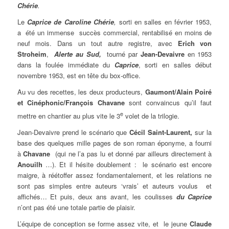
Chérie
.
Le
Caprice de Caroline Chérie
,
sorti en salles en février 1953,
a été un immense succès commercial, rentabilisé en moins de
neuf mois. Dans un tout autre registre, avec
Erich von
Stroheim
,
Alerte au Sud,
tourné par
Jean-Devaivre
en 1953
dans la foulée immédiate du
Caprice
, sorti en salles début
novembre 1953, est en tête du box-office.
Au vu des recettes, les deux producteurs,
Gaumont/Alain Poiré
et Cinéphonic/François Chavane
sont convaincus qu’il faut
e
mettre en chantier au plus vite le 3
volet de la trilogie.
Jean-Devaivre prend le scénario que
Cécil Saint-Laurent,
sur la
base des quelques mille pages de son roman éponyme, a fourni
à
Chavane
(qui ne l’a pas lu et donné par ailleurs directement à
Anouilh
…). Et il hésite doublement : le scénario est encore
maigre, à réétoffer assez fondamentalement, et les relations ne
sont pas simples entre auteurs ‘vrais’ et auteurs voulus et
affichés… Et puis, deux ans avant, les coulisses
du Caprice
n’ont pas été une totale partie de plaisir.
L’équipe de conception se forme assez vite, et le jeune
Claude