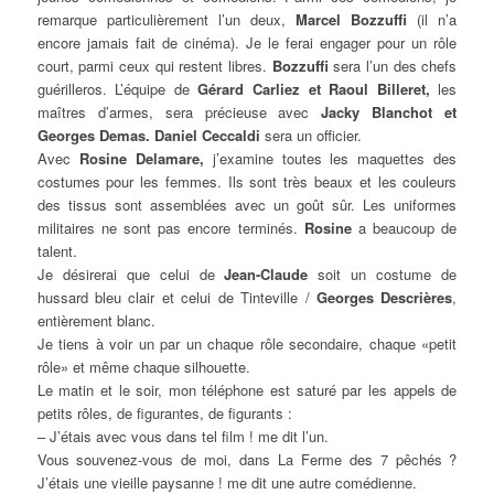
remarque particulièrement l’un deux,
Marcel Bozzuffi
(il n’a
encore jamais fait de cinéma). Je le ferai engager pour un rôle
court, parmi ceux qui restent libres.
Bozzuffi
sera l’un des chefs
guérilleros. L’équipe de
Gérard Carliez et Raoul Billeret,
les
maîtres d’armes, sera précieuse avec
Jacky Blanchot et
Georges Demas. Daniel Ceccaldi
sera un officier.
Avec
Rosine Delamare,
j’examine toutes les maquettes des
costumes pour les femmes. Ils sont très beaux et les couleurs
des tissus sont assemblées avec un goût sûr. Les uniformes
militaires ne sont pas encore terminés.
Rosine
a beaucoup de
talent.
Je désirerai que celui de
Jean-Claude
soit un costume de
hussard bleu clair et celui de Tinteville /
Georges Descrières
,
entièrement blanc.
Je tiens à voir un par un chaque rôle secondaire, chaque «petit
rôle» et même chaque silhouette.
Le matin et le soir, mon téléphone est saturé par les appels de
petits rôles, de figurantes, de figurants :
– J’étais avec vous dans tel film ! me dit l’un.
Vous souvenez-vous de moi, dans La Ferme des 7 pêchés ?
J’étais une vieille paysanne ! me dit une autre comédienne.