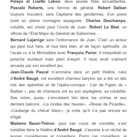
Pelayo et Lisette Lebon
, deux jeunes filles accueillantes.
Pascale Roberts,
une femme de général.
Robert Dalban
toujours truculent, sera Capitaine des gendarmes, d’un poste
isolé en pleine montagne espagnole.
Charles Deschamps
,
volubile, est choisi pour l’oncle de Juan.
Robert Le Béal
, un
officier de l’Etat-Major du Général de Sallanches.
Bernard Lajarrige
sera l’ordonnance de Juan. C’est un acteur
qui peut tout faire, et tout faire bien, et de façon spirituelle. Je
l’avais vu à la Michodière avec
François Perier
, il interprétait un
potache lourdaud mais plein d’esprit. Il nous avait vraiment
amusés par son excellent jeu.
Jean-Claude Pascal
m’emmène dans un petit théâtre, celui
d’
André Baugé
, cet excellent chanteur baryton qui a été un des
rois des opérettes et de l’opéra-comique : L’air de Figaro du «
Barbier », peu de chanteurs ont eu son espièglerie, sa volubilité.
Ses notes, pures, s’envolaient loin dans les cintres et aux
derniers balcons. «La rondes des heures», «Roses de Picardie»,
«L’auberge du cheval blanc», je crois qu’il n’a pas encore eu
d’égal.
Madame Bauer-Théron
, pour ses cours de comédie, s’est
installée dans le théâtre
d’André Baugé
. J’assiste à un récital de
jeunes comédiennes et comédiens. Parmi ces comédiens, je