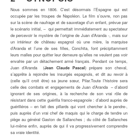
Nous sommes en 1806. C’est désormais l’Espagne qui est
occupée par les troupes de Napoléon. Le film s’ouvre, non pas
sur la scène de naufrage et de sauvetage d’un enfant, prévue par
le scénario initial, – qui permettait immédiatement au spectateur
de percevoir le mystère de l’origine de Juan d’Aranda -, mais sur
un intérieur de château espagnol où une mère, la marquise
d’Aranda et l’une de ses filles, Conchita, font précipitamment
leurs malles pour quitter leur demeure qu’elles ne veulent pas voir
envahie par un détachement armé français. Pendant ce temps,
Juan d’Aranda (
Jean Claude Pascal
) prépare son cheval,
s’apprête à rejoindre les insurgés espagnols, et dit au revoir à
(celle qu’il croit être) sa jeune sœur, Pilar.Toute l’histoire sera
celle des combats et engagements de Juan d’Aranda – d’abord
ignorant de ses origines, à la recherche de son vrai rôle de
résistant dans cette guérilla franco-espagnole : d’abord auprès de
guérilléros – en fait des pillards qui vont chercher à le pendre-,
puis auprès d’un vrai chef de maquis qui le charge de tendre un
piège au général Gaston de Sallanches ; du côté de Sallanches
lui-même enfin, auprès de qui il va progressivement comprendre
sa vraie identité.