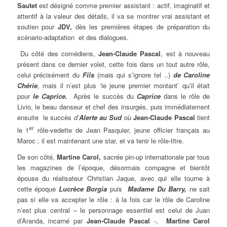
Sautet
est désigné comme premier assistant : actif, imaginatif et
attentif à la valeur des détails, il va se montrer vrai assistant et
soutien pour
JDV,
dès les premières étapes de préparation du
scénario-adaptation et des dialogues.
Du côté des comédiens,
Jean-Claude Pascal
, est à nouveau
présent dans ce dernier volet, cette fois dans un tout autre rôle,
celui précisément du
Fils
(mais qui s’ignore tel ..)
de
Caroline
Chérie
,
mais il n’est plus ‘le jeune premier montant’ qu’il était
pour
le Caprice.
Après le succès du
Caprice
dans le rôle de
Livio, le beau danseur et chef des insurgés, puis immédiatement
ensuite le succès
d’
Alerte au Sud
où
Jean-Claude Pascal
tient
er
le 1
rôle-vedette de Jean Pasquier, jeune officier français au
Maroc , il est maintenant une star, et va tenir le rôle-titre.
De son côté,
Martine Carol,
sacrée pin-up internationale par tous
les magazines de l’époque, désormais compagne et bientôt
épouse du réalisateur Christian Jaque, avec qui elle tourne à
cette époque
Lucrèce Borgia
puis
Madame Du Barry,
ne sait
pas si elle va accepter le rôle : à la fois car le rôle de Caroline
n’est plus central – le personnage essentiel est celui de Juan
d’Aranda, incarné par
Jean-Claude Pascal
-,
Martine Carol