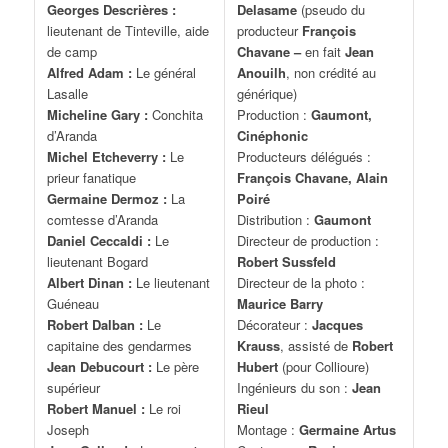
Georges Descrières :
Delasame
(pseudo du
lieutenant de Tinteville, aide
producteur
François
de camp
Chavane –
en fait
Jean
Alfred Adam :
Le général
Anouilh
, non crédité au
Lasalle
générique)
Micheline Gary :
Conchita
Production :
Gaumont,
d’Aranda
Cinéphonic
Michel Etcheverry :
Le
Producteurs délégués :
prieur fanatique
François Chavane, Alain
Germaine Dermoz :
La
Poiré
comtesse d’Aranda
Distribution :
Gaumont
Daniel Ceccaldi :
Le
Directeur de production :
lieutenant Bogard
Robert Sussfeld
Albert Dinan :
Le lieutenant
Directeur de la photo :
Guéneau
Maurice Barry
Robert Dalban :
Le
Décorateur :
Jacques
capitaine des gendarmes
Krauss
, assisté de
Robert
Jean Debucourt :
Le père
Hubert
(pour Collioure)
supérieur
Ingénieurs du son :
Jean
Robert Manuel :
Le roi
Rieul
Joseph
Montage :
Germaine Artus