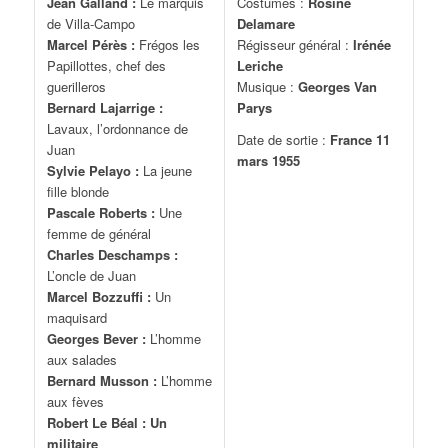
Jean Galland :
Le marquis
Costumes :
Rosine
de Villa-Campo
Delamare
Marcel Pérès :
Frégos les
Régisseur général :
Irénée
Papillottes, chef des
Leriche
guerilleros
Musique :
Georges Van
Bernard Lajarrige :
Parys
Lavaux, l’ordonnance de
Date de sortie :
France 11
Juan
mars 1955
Sylvie Pelayo :
La jeune
fille blonde
Pascale Roberts :
Une
femme de général
Charles Deschamps :
L’oncle de Juan
Marcel Bozzuffi :
Un
maquisard
Georges Bever :
L’homme
aux salades
Bernard Musson :
L’homme
aux fèves
Robert Le Béal : Un
militaire