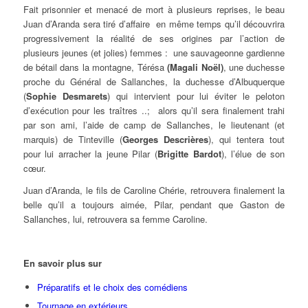
Fait prisonnier et menacé de mort à plusieurs reprises, le beau
Juan d’Aranda sera tiré d’affaire en même temps qu’il découvrira
progressivement la réalité de ses origines par l’action de
plusieurs jeunes (et jolies) femmes : une sauvageonne gardienne
de bétail dans la montagne, Térésa
(Magali Noël)
, une duchesse
proche du Général de Sallanches, la duchesse d’Albuquerque
(
Sophie Desmarets
) qui intervient pour lui éviter le peloton
d’exécution pour les traîtres ..; alors qu’il sera finalement trahi
par son ami, l’aide de camp de Sallanches, le lieutenant (et
marquis) de Tinteville (
Georges Descrières
), qui tentera tout
pour lui arracher la jeune Pilar (
Brigitte Bardot
), l’élue de son
cœur.
Juan d’Aranda, le fils de Caroline Chérie, retrouvera finalement la
belle qu’il a toujours aimée, Pilar, pendant que Gaston de
Sallanches, lui, retrouvera sa femme Caroline.
En savoir plus sur
Préparatifs et le choix des comédiens
Tournage en extérieurs