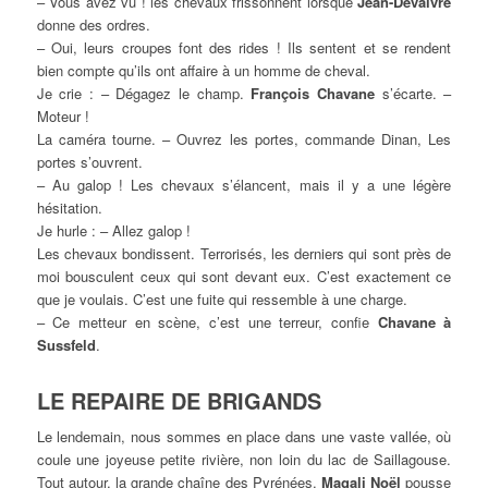
– Vous avez vu ! les chevaux frissonnent lorsque
Jean-Devaivre
donne des ordres.
– Oui, leurs croupes font des rides ! Ils sentent et se rendent
bien compte qu’ils ont affaire à un homme de cheval.
Je crie : – Dégagez le champ.
François Chavane
s’écarte. –
Moteur !
La caméra tourne. – Ouvrez les portes, commande Dinan, Les
portes s’ouvrent.
– Au galop ! Les chevaux s’élancent, mais il y a une légère
hésitation.
Je hurle : – Allez galop !
Les chevaux bondissent. Terrorisés, les derniers qui sont près de
moi bousculent ceux qui sont devant eux. C’est exactement ce
que je voulais. C’est une fuite qui ressemble à une charge.
– Ce metteur en scène, c’est une terreur, confie
Chavane à
Sussfeld
.
LE REPAIRE DE BRIGANDS
Le lendemain, nous sommes en place dans une vaste vallée, où
coule une joyeuse petite rivière, non loin du lac de Saillagouse.
Tout autour, la grande chaîne des Pyrénées.
Magali Noël
pousse