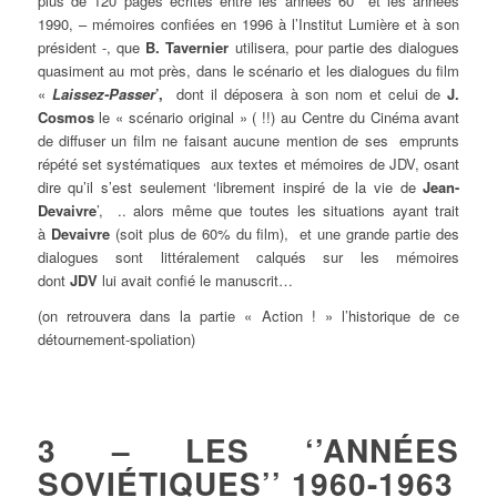
plus de 120 pages écrites entre les années 60 et les années
1990, – mémoires confiées en 1996 à l’Institut Lumière et à son
président -, que
B. Tavernier
utilisera, pour partie des dialogues
quasiment au mot près, dans le scénario et les dialogues du film
«
Laissez-Passer
’,
dont il déposera à son nom et celui de
J.
Cosmos
le « scénario original » ( !!) au Centre du Cinéma avant
de diffuser un film ne faisant aucune mention de ses emprunts
répété set systématiques aux textes et mémoires de JDV, osant
dire qu’il s’est seulement ‘librement inspiré de la vie de
Jean-
Devaivre
’, .. alors même que toutes les situations ayant trait
à
Devaivre
(soit plus de 60% du film), et une grande partie des
dialogues sont littéralement calqués sur les mémoires
dont
JDV
lui avait confié le manuscrit…
(on retrouvera dans la partie « Action ! » l’historique de ce
détournement-spoliation)
3 – LES ‘’ANNÉES
SOVIÉTIQUES’’ 1960-1963