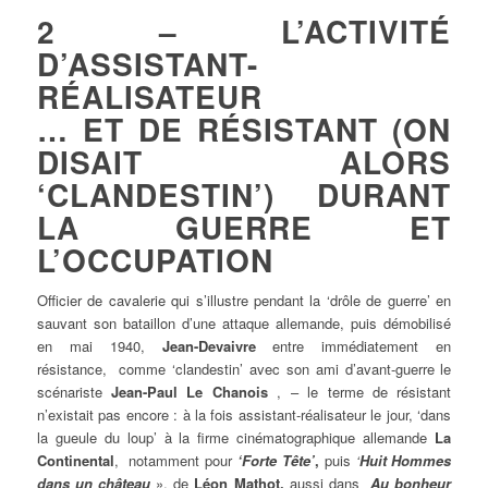
2 – L’ACTIVITÉ
D’ASSISTANT-
RÉALISATEUR
… ET DE RÉSISTANT (ON
DISAIT ALORS
‘CLANDESTIN’) DURANT
LA GUERRE ET
L’OCCUPATION
Officier de cavalerie qui s’illustre pendant la ‘drôle de guerre’ en
sauvant son bataillon d’une attaque allemande, puis démobilisé
en mai 1940,
Jean-Devaivre
entre immédiatement en
résistance, comme ‘clandestin’ avec son ami d’avant-guerre le
scénariste
Jean-Paul Le Chanois
, – le terme de résistant
n’existait pas encore : à la fois assistant-réalisateur le jour, ‘dans
la gueule du loup’ à la firme cinématographique allemande
La
Continental
, notamment pour
‘Forte Tête’
,
puis
‘
Huit Hommes
dans un château
», de
Léon Mathot,
aussi dans
Au bonheur