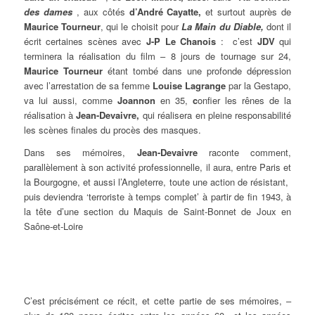
des dames
, aux côtés
d’André Cayatte,
et surtout auprès de
Maurice Tourneur
, qui le choisit pour
La Main du Diable,
dont il
écrit certaines scènes avec
J-P Le Chanois
: c’est
JDV
qui
terminera la réalisation du film – 8 jours de tournage sur 24,
Maurice Tourneur
étant tombé dans une profonde dépression
avec l’arrestation de sa femme
Louise Lagrange
par la Gestapo,
va lui aussi, comme
Joannon
en 35,
c
onfier les rênes de la
réalisation à
Jean-Devaivre,
qui réalisera en pleine responsabilité
les scènes finales du procès des masques.
Dans ses mémoires,
Jean-Devaivre
raconte comment,
parallèlement à son activité professionnelle, il aura, entre Paris et
la Bourgogne, et aussi l’Angleterre, toute une action de résistant,
puis deviendra ‘terroriste à temps complet’ à partir de fin 1943, à
la tête d’une section du Maquis de Saint-Bonnet de Joux en
Saône-et-Loire
C’est précisément ce récit, et cette partie de ses mémoires, –