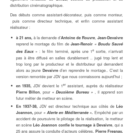
distribution cinématographique.
Des débuts comme assistant-décorateur, puis comme monteur,
puis comme directeur technique, et enfin comme assistant
réalisateur :
à 21 ans,
à la demande d’
Antoine de Rouvre
,
Jean-Devaivre
reprend le montage du film de
Jean-Renoir
« Boudu Sauvé
e
des Eaux
» : le film terminé, après une 1
sortie, n’arrivait
pas à être diffusé en salles durablement .. jugé trop lent et
trop long par le producteur et le distributeur qui demandent
alors au jeune
Devaivre
d’en reprendre le montage.. C’est la
version remontée par JDV que nous connaissons aujourd’hui ;
er
en 1935,
JDV devient le 1
assistant, auprès du réalisateur
Pierre Billon
, pour
« Deuxième Bureau »
, il apprend son
futur métier de metteur en scène.
En 1937-38,
JDV est directeur technique aux côtés de
Léo
Joannon,
pour
« Alerte en Méditerranée ».
Empêché par un
accident de poursuivre le pilotage de la réalisation, le metteur
en scène
Léo Joannon
confie le tournage à Devaivre
, qui a
25 ans assure la conduite d’acteurs célèbres,
Pierre Fresnay,